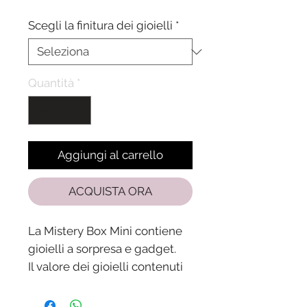
Scegli la finitura dei gioielli
*
Quantità
*
Aggiungi al carrello
ACQUISTA ORA
La Mistery Box Mini contiene
gioielli a sorpresa e gadget.
Il valore dei gioielli contenuti
nella Mistery box è superiore
al prezzo pagato.