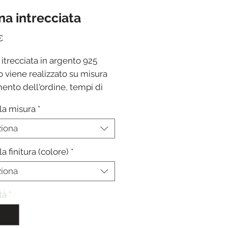
na intrecciata
Prezzo
€
itrecciata in argento 925
o viene realizzato su misura
ento dell'ordine, tempi di
ione 10/15 gg lavorativi
la misura
*
ziona
la finitura (colore)
*
ziona
tà
*