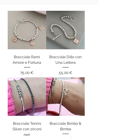
Bracciale Rami
Bracciale Dillo con
Amore e Fortuna
Una Lettera
Prezzo
Prezzo
75,00 €
55,00 €
Bracciale Tennis
Bracciale Bimbo &
Silver con zirconi
Bimba
neri