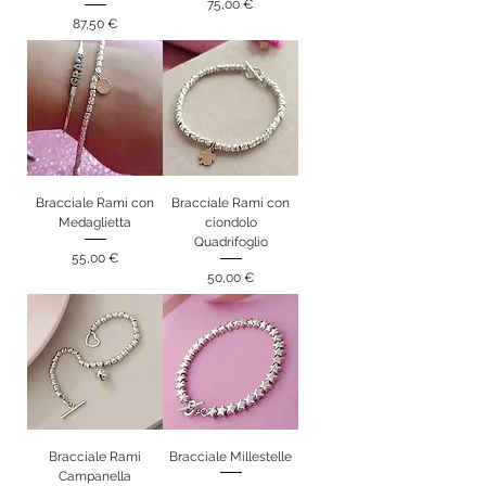
Prezzo
75,00 €
Prezzo
87,50 €
Bracciale Rami con
Bracciale Rami con
Medaglietta
ciondolo
Quadrifoglio
Prezzo
55,00 €
Prezzo
50,00 €
Bracciale Rami
Bracciale Millestelle
Campanella