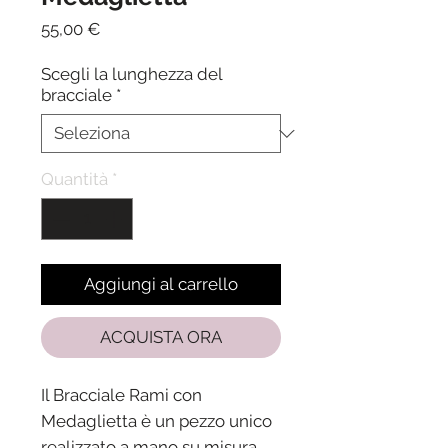
Prezzo
55,00 €
Scegli la lunghezza del
bracciale
*
Quantità
*
Aggiungi al carrello
ACQUISTA ORA
Il Bracciale Rami con
Medaglietta è un pezzo unico
realizzato a mano su misura