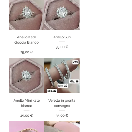
Anello Kate
Anello Sun
Goccia Bianco
Prezzo
35,00 €
Prezzo
25,00 €
Anello Mini kate
Veretta in pronta
bianco
consegna
Prezzo
Prezzo
25,00 €
35,00 €