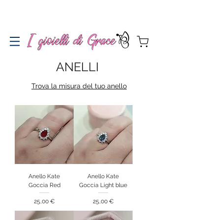
Spedizione gratuita a partire da 100€ per l'Italia
ANELLI
Trova la misura del tuo anello
Anello Kate
Anello Kate
Goccia Red
Goccia Light blue
Prezzo
Prezzo
25,00 €
25,00 €