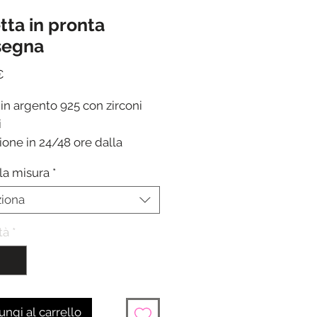
tta in pronta
segna
Prezzo
€
in argento 925 con zirconi
i
ione in 24/48 ore dalla
one del pagamento.
la misura
*
ziona
tà
*
ngi al carrello