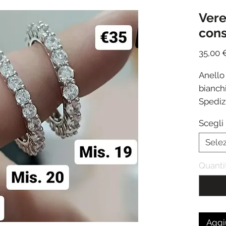
Vere
con
35,00 
Anello 
bianch
Spediz
ricezi
Scegli 
Sele
Quanti
Aggiu