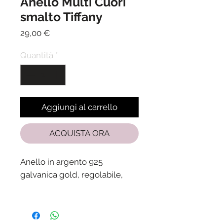
Anello Multi Cuori
smalto Tiffany
Prezzo
29,00 €
Quantità
*
Aggiungi al carrello
ACQUISTA ORA
Anello in argento 925
galvanica gold, regolabile,
Spedizione in 24/48 ore dalla
ricezione del pagamento.