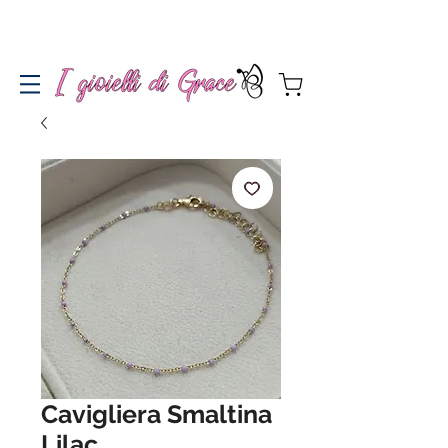
Spedizione gratuita a partire da 100€ per l'Italia
Cavigliera Smaltina
Lilac