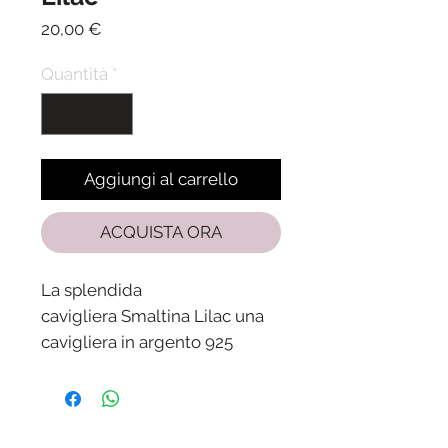
Prezzo
20,00 €
Quantità
*
Aggiungi al carrello
ACQUISTA ORA
La splendida
cavigliera Smaltina Lilac una
cavigliera in argento 925
splendidamente realizzata e
decorata con vivaci accenti
smaltati.