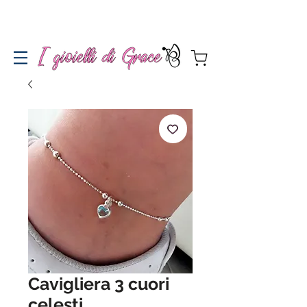
Spedizione gratuita a partire da 100€ per l'Italia
Cavigliera 3 cuori
celesti