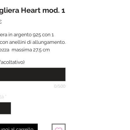
gliera Heart mod. 1
Prezzo
€
era in argento 925 con 1
con anellini di allungamento.
zza massima 27.5 cm
facoltativo)
0/500
tà
*
ngi al carrello