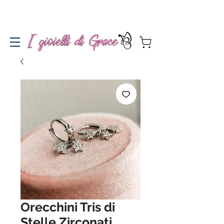
Spedizione gratuita a partire da 100€ per l'Italia
Orecchini Tris di
Stelle Zirconati