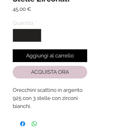
Prezzo
45,00 €
Quantità
*
Aggiungi al carrello
ACQUISTA ORA
Orecchini scattino in argento
925 con 3 stelle con zirconi
bianchi.
Diametro esterno 1,3 cm.
Spedizione in 24/48 ore dalla
ricezione del pagamento