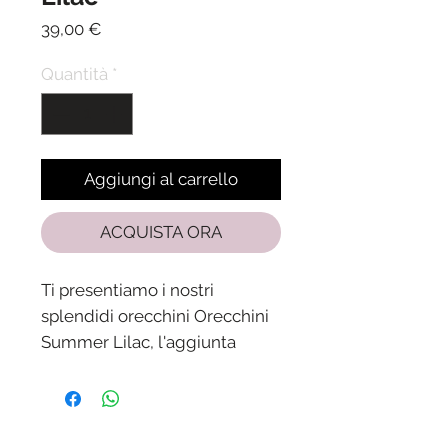
Prezzo
39,00 €
Quantità
*
Aggiungi al carrello
ACQUISTA ORA
Ti presentiamo i nostri
splendidi orecchini Orecchini
Summer Lilac, l'aggiunta
perfetta alla tua collezione di
gioielli estivi.
Questi bellissimi orecchini