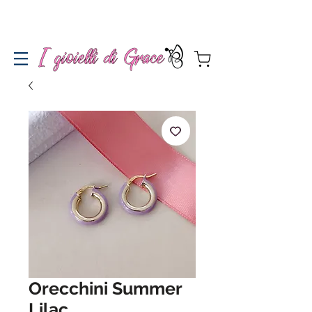
Spedizione gratuita a partire da 100€ per l'Italia
Orecchini Summer
Lilac