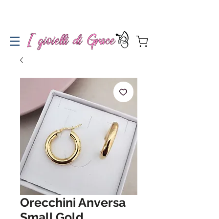
Spedizione gratuita a partire da 100€ per l'Italia
Orecchini Anversa
Small Gold