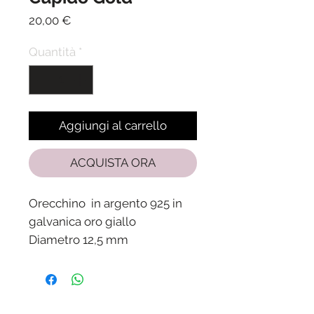
Prezzo
20,00 €
Quantità
*
Aggiungi al carrello
ACQUISTA ORA
Orecchino in argento 925 in
galvanica oro giallo
Diametro 12,5 mm
Spedizione in 24/48 ore dalla
ricezione del pagamento
Il prezzo è riferito al pezzo