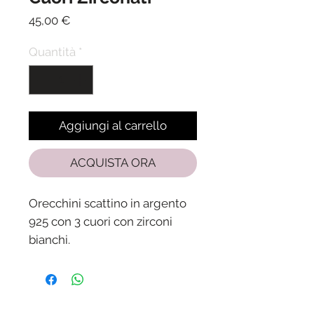
Prezzo
45,00 €
Quantità
*
Aggiungi al carrello
ACQUISTA ORA
Orecchini scattino in argento
925 con 3 cuori con zirconi
bianchi.
Diametro esterno 1,3 cm.
Spedizione in 24/48 ore dalla
ricezione del pagamento