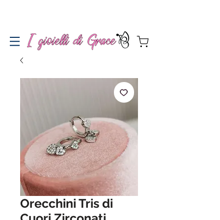
Spedizione gratuita a partire da 100€ per l'Italia
Orecchini Tris di
Cuori Zirconati