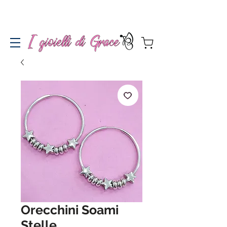
Spedizione gratuita a partire da 100€ per l'Italia
Orecchini Soami
Stelle