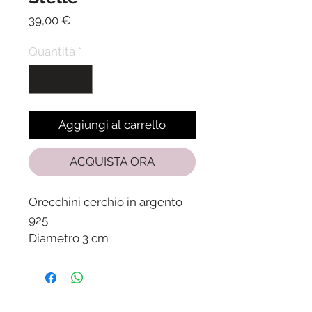
Prezzo
39,00 €
Quantità
*
Aggiungi al carrello
ACQUISTA ORA
Orecchini cerchio in argento
925
Diametro 3 cm
Spedizione in 24/48 ore dalla
ricezione del pagamento