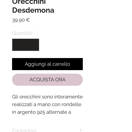
Orecchini
Desdemona
Prezzo
39,90 €
Quantità
*
Aggiungi al carrello
ACQUISTA ORA
Gli orecchini sono interamente
realizzati a mano con rondelle
in argento 925 alternate a
Perle di Majorca
bianche entrambre da 4 mm
Packaging