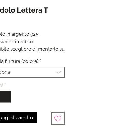
dolo Lettera T
Prezzo
lo in argento 925.
ione circa 1 cm
ibile scegliere di montarlo su
i o acquistarlo separatamente
la finitura (colore)
*
ione in 24/48 ore dalla
one del pagamento
ziona
tà
*
ngi al carrello