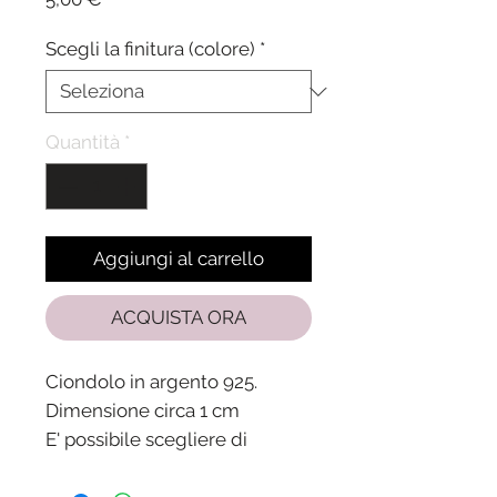
Scegli la finitura (colore)
*
Quantità
*
Aggiungi al carrello
ACQUISTA ORA
Ciondolo in argento 925.
Dimensione circa 1 cm
E' possibile scegliere di
montarlo su gioielli o
acquistarlo separatamente