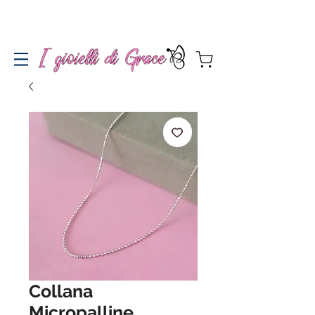
Spedizione gratuita a partire da 100€ per l'Italia
Collana
Micropalline