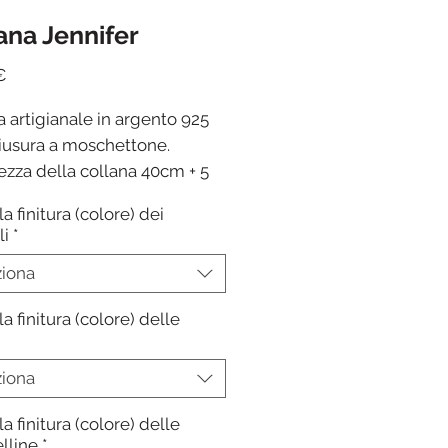
ana Jennifer
Prezzo
€
 artigianale in argento 925
iusura a moschettone.
zza della collana 40cm + 5
lungamento.
la finitura (colore) dei
ana è personalizzabile:
li
*
ssibile montare ciondoli
ziona
renti da quelli in foto;
ssibile relaizzarla in altre
la finitura (colore) delle
hghezze
entuali modifiche inviare
ziona
io attraverso i nostri canali
instagram/whatsapp.
la finitura (colore) delle
ione in 24-48 ore dalla
lline
*