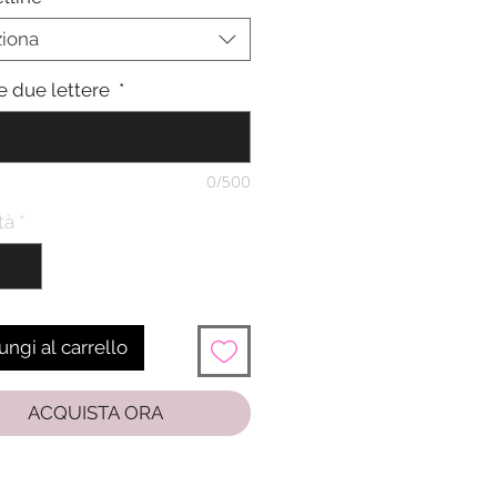
one del pagamento
ziona
le due lettere
*
0/500
tà
*
ngi al carrello
ACQUISTA ORA