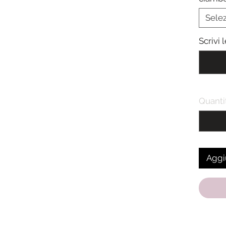
ricezi
Sele
Scrivi 
Quanti
Aggiu