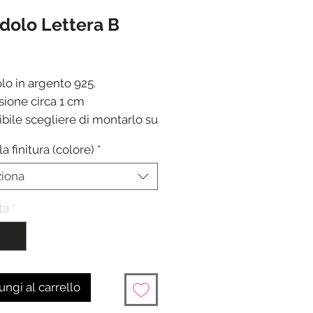
dolo Lettera B
Prezzo
lo in argento 925.
ione circa 1 cm
ibile scegliere di montarlo su
i o acquistarlo separatamente
la finitura (colore)
*
ione in 24/48 ore dalla
one del pagamento
ziona
tà
*
ngi al carrello