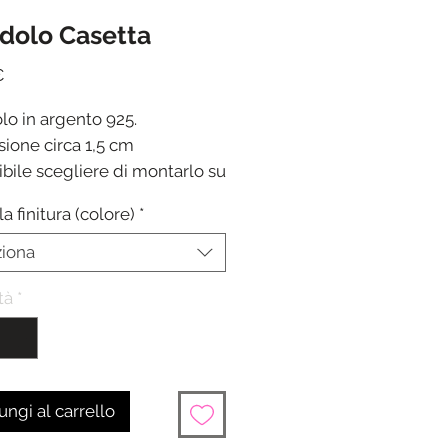
dolo Casetta
Prezzo
€
lo in argento 925.
ione circa 1,5 cm
ibile scegliere di montarlo su
i o acquistarlo separatamente
la finitura (colore)
*
ione in 24/48 ore dalla
one del pagamento
ziona
tà
*
ngi al carrello