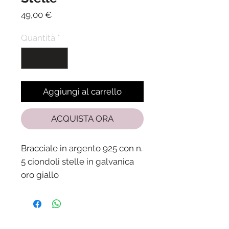
Prezzo
49,00 €
Quantità
*
Aggiungi al carrello
ACQUISTA ORA
Bracciale in argento 925 con n.
5 ciondoli stelle in galvanica
oro giallo
Lunghezza 19 cm + 3 di
allungamento
Spedizione in 24/48 ore dalla
ricezione del pagamento.