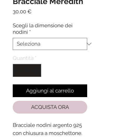
Bracciale Meredith
Prezzo
30,00 €
Scegli la dimensione dei
nodini
*
Quantità
*
Aggiungi al carrello
ACQUISTA ORA
Bracciale nodini argento 925
con chiusura a moschettone.