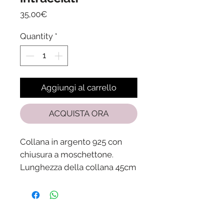
Price
35,00€
Quantity
*
Aggiungi al carrello
ACQUISTA ORA
Collana in argento 925 con
chiusura a moschettone.
Lunghezza della collana 45cm
+ 5 cm allungamento.
Spedizione in 24-48 ore dalla
ricezione del pagamento