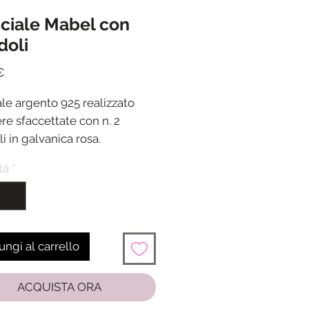
ciale Mabel con
doli
Prezzo
€
le argento 925 realizzato
re sfaccettate con n. 2
i in galvanica rosa.
ra a moschettone.
tà
*
zza 17 cm + 3 cm di
gamento
ione in 24/48 ore dalla
one del pagamento
ngi al carrello
ACQUISTA ORA