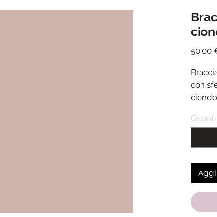
Brac
cion
50,00 
Braccia
con sfe
ciondol
Chiusu
Quanti
Lunghe
allun
Spediz
ricezi
Aggiu