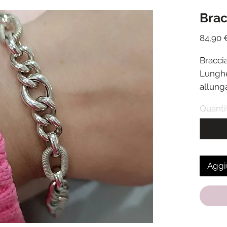
Brac
84,90 
Bracci
Lunghe
allun
Chiusu
Quanti
Spediz
ricezi
Aggiu