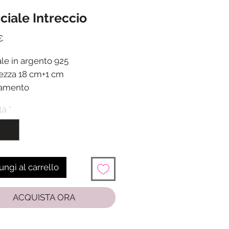
ciale Intreccio
Prezzo
€
ale in argento 925
zza 18 cm+1 cm
gamento
ra a moschettone
tà
*
ione in 24/48 ore dalla
one del pagamento
ngi al carrello
ACQUISTA ORA