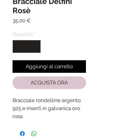
Bracciale Delfini
Rosè
Prezzo
35,00 €
Quantità
*
Aggiungi al carrello
ACQUISTA ORA
Bracciale rondelline argento
925 e inserti in galvanica oro
rosa
Lunghezza 17 cm +3 cm di
allungamento.