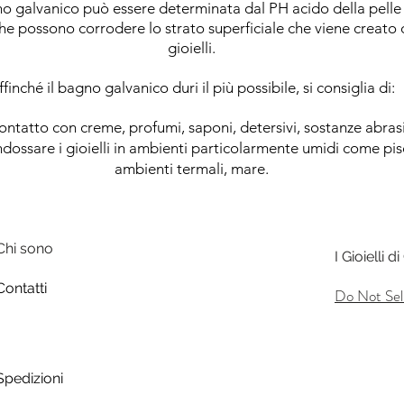
o galvanico può essere determinata dal PH acido della pelle e 
he possono corrodere lo strato superficiale che viene creato d
gioielli.
ffinché il bagno galvanico duri il più possibile, si consiglia di
:
 contatto con creme, profumi, saponi, detersivi, sostanze abrasi
indossare i gioielli in ambienti particolarmente umidi come pis
ambienti termali, mare.
Chi sono
I Gioielli 
Contatti
Do Not Sel
Spedizioni