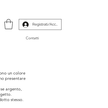
Registrati/Accedi
Contatti
cono un colore
ono
presentare
base argento,
ggetto.
dotto stesso.